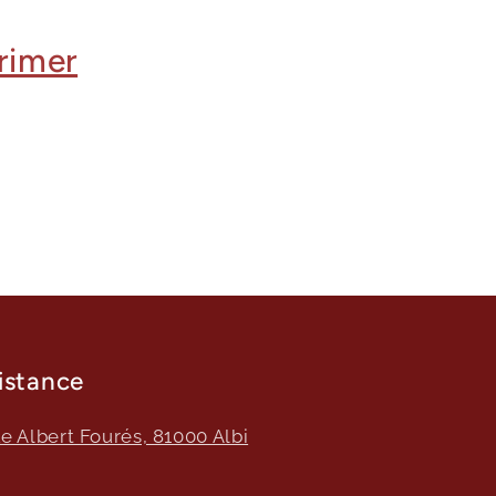
rimer
sistance
ue Albert Fourés, 81000 Albi