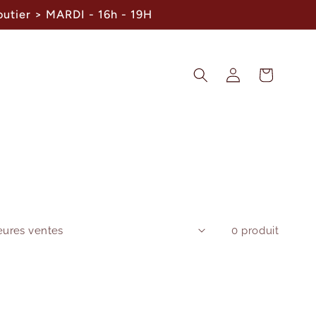
outier > MARDI - 16h - 19H
Connexion
Panier
0 produit