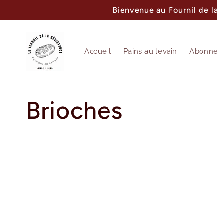
et
Bienvenue au Fournil de l
passer
au
contenu
Accueil
Pains au levain
Abonn
C
Brioches
o
l
l